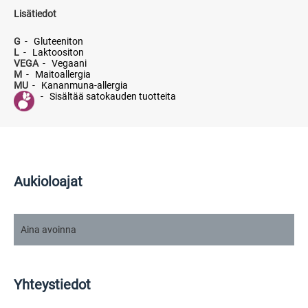
Lisätiedot
G
-
Gluteeniton
L
-
Laktoositon
VEGA
-
Vegaani
M
-
Maitoallergia
MU
-
Kananmuna-allergia
-
Sisältää satokauden tuotteita
Aukioloajat
Aina avoinna
Yhteystiedot